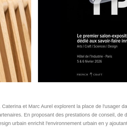
 Caterina et Marc Aurel explorent la place de l'usager d
partenaires. En proposant des prestations de conseil, de d
sign urbain enrichit l'environnement urbain en y ajoutant