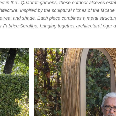
led in the i Quadrati gardens, these outdoor alcoves est
tecture. Inspired by the sculptural niches of the façade 
retreat and shade. Each piece combines a metal structure
 Fabrice Serafino, bringing together architectural rigor